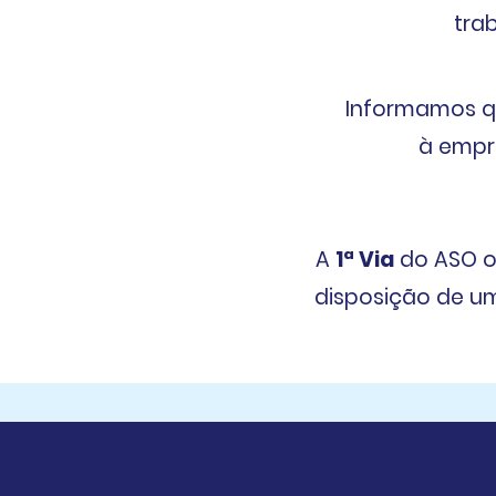
tra
Informamos q
à
empr
A
1ª Via
do ASO o
disposição de um