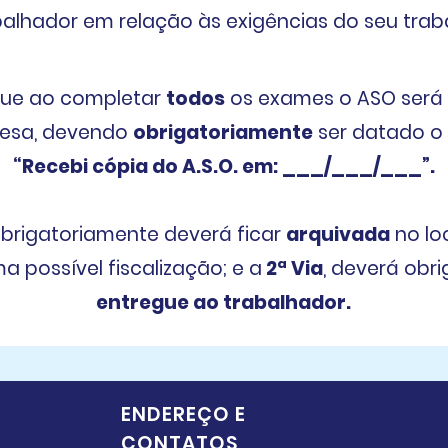
balhador em relação às exigências do seu trab
ue ao completar
todos
os exames o ASO será
esa, devendo
obrigatoriamente
ser datado 
“Recebi cópia do A.S.O. em: ___/___/___”.
brigatoriamente deverá ficar
arquivada
no loc
a possível fiscalização; e a
2ª Via
, deverá obri
entregue ao trabalhador.
ENDEREÇO E
CONTATOS